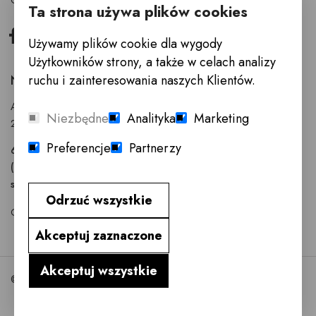
Cegły i płytki Nelissen
Ta strona używa plików cookies
Facebook
Instagram
Używamy plików cookie dla wygody
Użytkowników strony, a także w celach analizy
ruchu i zainteresowania naszych Klientów.
NELISSEN POLSKA (SALON INNE MEBLE)
Anny Walentynowicz 26
Niezbędne
Analityka
Marketing
20-328 Lublin
Preferencje
Partnerzy
603 752 799
(81) 745-96-30
s.noszczyk@nelissen.pl
Odrzuć wszystkie
GODZINY OTWARCIA : Poniedziałek - Sobota 10.00 - 18.00
Akceptuj zaznaczone
Akceptuj wszystkie
©2026 Nelissen.pl