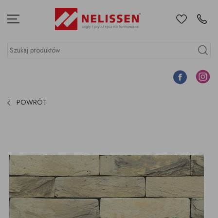
Ulubione
Kontakt
Menu
Szukaj produktów
Szukaj
Facebook
Instagr
POWRÓT