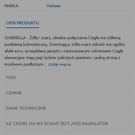
MARKA
Nelissen
OPIS PRODUKTU
GABRIELLA - Żółty i szary, idealne połączenie.Cegła ma żółtawą
podstawę kolorystyczną. Dominujący żółto-szary odcień ma ogólny
efekt ecru, przeplatany jasnymi i ciemnoszarymi odcieniami.Cegły
elewacyjne mają pięć boków pokrytych piaskiem i jedną stronę z
możliwym podłużnym...
czytaj więcej
FUGI
CENNIK
DANE TECHNICZNE
ILE CEGIEŁ NA M2 ŚCIANY (SZT./M2) KALKULATOR