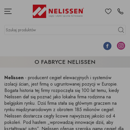
Ulubione
Kontakt
Menu
Szukaj produktów
Szukaj
Facebook
Instagr
O FABRYCE NELISSEN
Nelissen
- producent cegieł elewacyjnych i systemów
izolacji ścian, jest firmą o ugruntowanej pozycji w Europie.
Bogata historia tej firmy rozpoczęła się 100 lat temu, kiedy
Nelissen dał się poznać jako lokalna firma rodzinna na
belgijskim rynku. Dziś firma stała się głównym graczem na
rynku międzynarodowym z obrotem 185 milionów cegieł.
Nelissen dostarcza cegły licowe najwyższej jakości od 4
pokoleń. Pod hasłem „wprowadzaj innowacje dziś, aby
kształtować jutro”, Nelissen oferuje szeroką gamę cegieł dla