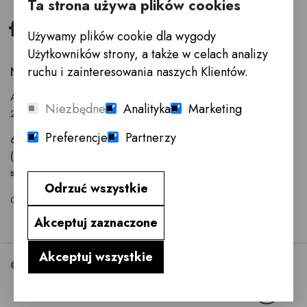
Ta strona używa plików cookies
Facebook
Instagram
Używamy plików cookie dla wygody
Użytkowników strony, a także w celach analizy
NELISSEN POLSKA (SALON INNE MEBLE)
ruchu i zainteresowania naszych Klientów.
Anny Walentynowicz 26
Niezbędne
Analityka
Marketing
20-328 Lublin
Preferencje
Partnerzy
603 752 799
(81) 745-96-30
s.noszczyk@nelissen.pl
Odrzuć wszystkie
GODZINY OTWARCIA : Poniedziałek - Sobota 10.00 - 18.00
Akceptuj zaznaczone
Akceptuj wszystkie
©2026 Nelissen.pl