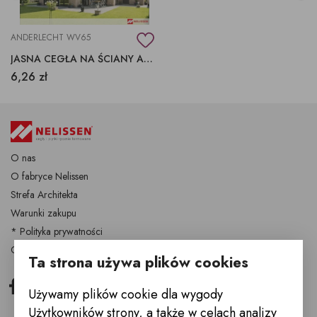
ANDERLECHT WV65
JASNA CEGŁA NA ŚCIANY ANDERLECHT
6,26 zł
O nas
O fabryce Nelissen
Strefa Architekta
Warunki zakupu
* Polityka prywatności
Cegły i płytki Nelissen
Ta strona używa plików cookies
Facebook
Instagram
Używamy plików cookie dla wygody
Użytkowników strony, a także w celach analizy