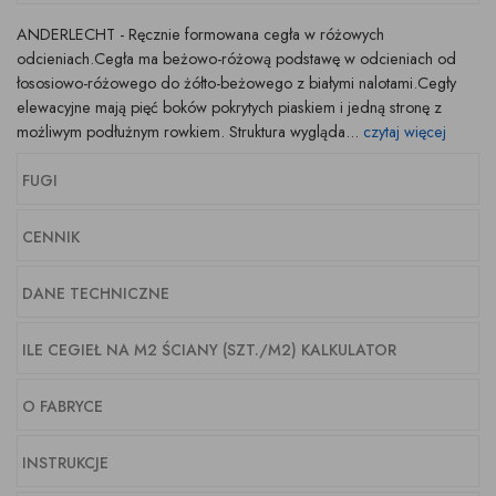
ANDERLECHT - Ręcznie formowana cegła w różowych
odcieniach.Cegła ma beżowo-różową podstawę w odcieniach od
łososiowo-różowego do żółto-beżowego z białymi nalotami.Cegły
elewacyjne mają pięć boków pokrytych piaskiem i jedną stronę z
możliwym podłużnym rowkiem. Struktura wygląda...
czytaj więcej
FUGI
CENNIK
DANE TECHNICZNE
ILE CEGIEŁ NA M2 ŚCIANY (SZT./M2) KALKULATOR
O FABRYCE
INSTRUKCJE