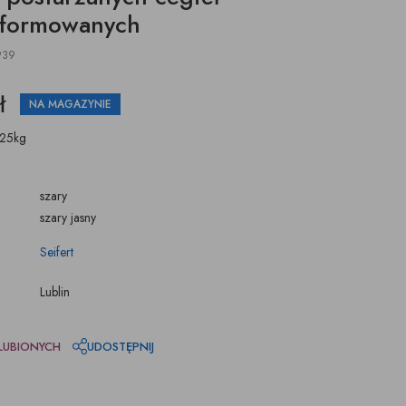
 formowanych
939
ł
NA MAGAZYNIE
 25kg
szary
szary jasny
Seifert
Lublin
LUBIONYCH
UDOSTĘPNIJ