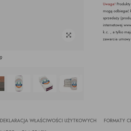
Uwaga!
Produkty 
mogą odbiegać k
sprzedaży (produ
internetowej www.
k.c. , a tylko m
zawarcia umowy 
9
- DEKLARACJA WŁAŚCIWOŚCI UŻYTKOWYCH
FORMATY CE