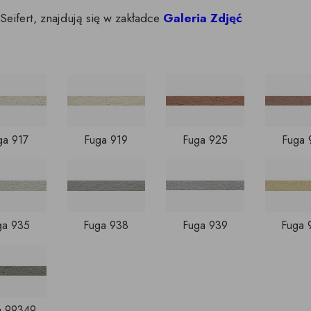
Seifert, znajdują się w zakładce
Galeria Zdjęć
ga 917
Fuga 919
Fuga 925
Fuga 
ga 935
Fuga 938
Fuga 939
Fuga 
a 99349