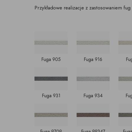
Przykładowe realizacje z zastosowaniem fug 
Fuga 905
Fuga 916
Fu
Fuga 931
Fuga 934
Fu
Fuga 9709
Fuga 99347
Fug