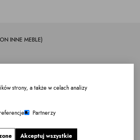
LON INNE MEBLE)
ów strony, a także w celach analizy
łek - Sobota 10.00 - 18.00
referencje
Partnerzy
czone
Akceptuj wszystkie