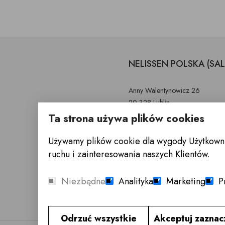
NELISSEN POLSKA (SA
Anny Walentynowicz 26
20-328 Lublin
Ta strona używa plików cookies
603 752 799
Używamy plików cookie dla wygody Użytkownik
(81) 745-96-30
ruchu i zainteresowania naszych Klientów.
s.noszczyk@nelissen.pl
GODZINY OTWARCIA : Poniedzia
Niezbędne
Analityka
Marketing
P
Odrzuć wszystkie
Akceptuj zazna