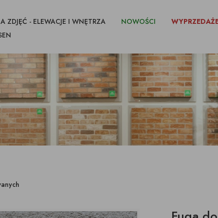
A ZDJĘĆ - ELEWACJE I WNĘTRZA
NOWOŚCI
WYPRZEDAŻ
SEN
CEGŁY I PŁYTKI
IKI CIĘTE Z
FUGI KLEJE
IMPREGNATY
wanych
Fuga do