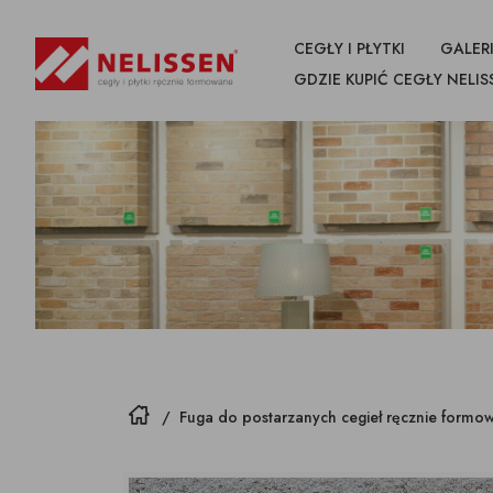
CEGŁY I PŁYTKI
GALERI
GDZIE KUPIĆ CEGŁY NELIS
WSZYSTKIE
PRODUKTY
CEGŁY
PŁYTKI CIĘTE Z CEGŁY
NAROŻN
CEGŁY
Strona główna
/
Fuga do postarzanych cegieł ręcznie formo