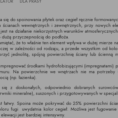
ULATOR
DLA PRASY
ca się do spoinowania płytek oraz cegieł ręcznie formowa
cianach wewnętrznych i zewnętrznych, przy nowych ele
est na działanie niekorzystnych warunków atmosferycznych t
zo dużą przyczepnością do podłoża.
miętać, że to właśnie ten element wpływa w dużej mierze na 
zej w zależności od rodzaju, a przede wszystkim od kolor
rzyć jednolitą, spójną powierzchnię ściany lub ścienną m
aimpregnować środkami hydrofobizującymi (impregnatami)
 muru. Na powierzchnie we wnętrzach nie ma potrzeby 
cią (np. łazienka).
ada się z doskonałych, odpowiednio dobranych surowców
rwniki mineralne), suszonych i przygotowywanych w specjal
st łatwy. Spoina może pokrywać do 25% powierzchni ścia
loru fugi uwydatnia kolor cegieł. Możliwa jest fugowanie e
elewacji jest bardziej intensywny.