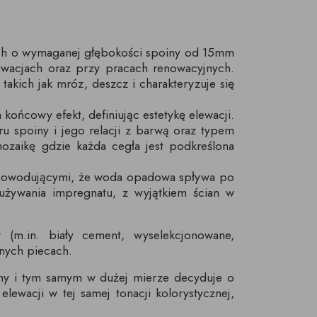
nych o wymaganej głębokości spoiny od 15mm
wacjach oraz przy pracach renowacyjnych.
akich jak mróz, deszcz i charakteryzuje się
końcowy efekt, definiując estetykę elewacji.
u spoiny i jego relacji z barwą oraz typem
ozaikę gdzie każda cegła jest podkreślona
 powodującymi, że woda opadowa spływa po
używania impregnatu, z wyjątkiem ścian w
 (m.in. biały cement, wyselekcjonowane,
nych piecach.
ny i tym samym w dużej mierze decyduje o
lewacji w tej samej tonacji kolorystycznej,