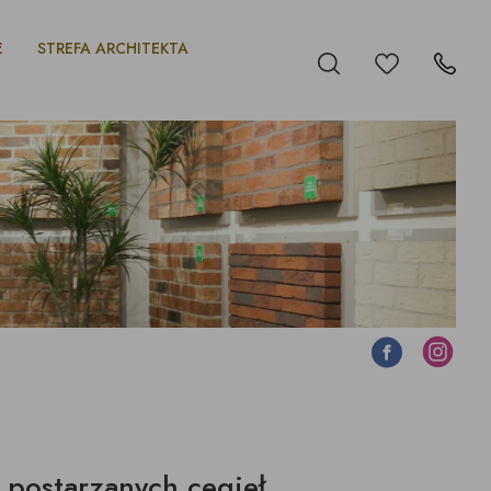
E
STREFA ARCHITEKTA
Ulubione
Szukaj
Kontakt
Facebook
Instagram
 postarzanych cegieł