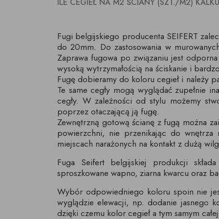
ILE CEGIEŁ NA M2 ŚCIANY (SZT./M2) KALK
Fugi belgijskiego producenta SEIFERT zale
do 20mm. Do zastosowania w murowanych ś
Zaprawa fugowa po związaniu jest odporna j
wysoką wytrzymałością na ściskanie i bard
Fugę dobieramy do koloru cegieł i należy pa
Te same cegły mogą wyglądać zupełnie inac
cegły. W zależności od stylu możemy stwo
poprzez otaczającą ją fugę.
Zewnętrzną gotową ścianę z fugą można z
powierzchni, nie przenikając do wnętrza
miejscach narażonych na kontakt z dużą wilgo
Fuga Seifert belgijskiej produkcji skł
sproszkowane wapno, ziarna kwarcu oraz ba
Wybór odpowiedniego koloru spoin nie je
wyglądzie elewacji, np. dodanie jasnego ko
dzięki czemu kolor cegieł a tym samym całej 