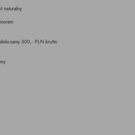
t naturalny
dbiorem
 doliczamy 300,- PLN brutto
ny.