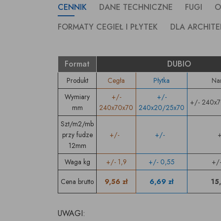
CENNIK
DANE TECHNICZNE
FUGI
O
FORMATY CEGIEŁ I PŁYTEK
DLA ARCHIT
Format
DUBIO
Produkt
Cegła
Płytka
Na
Wymiary
+/-
+/-
+/- 240x
mm
240x70x70
240x20/25x70
Szt/m2/mb
przy fudze
+/-
+/-
12mm
Waga kg
+/- 1,9
+/- 0,55
+/-
Cena brutto
9,56 zł
6,69 zł
15,
UWAGI: