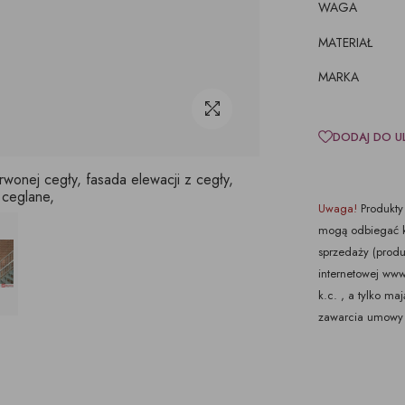
WAGA
MATERIAŁ
MARKA
DODAJ DO U
wonej cegły, fasada elewacji z cegły,
 ceglane,
Uwaga!
Produkty 
mogą odbiegać k
sprzedaży (produ
internetowej www.
k.c. , a tylko m
zawarcia umowy 