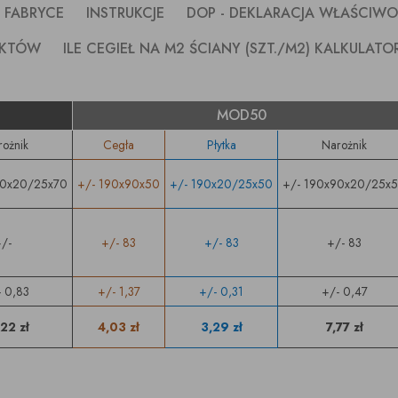
 FABRYCE
INSTRUKCJE
DOP - DEKLARACJA WŁAŚCIW
EKTÓW
ILE CEGIEŁ NA M2 ŚCIANY (SZT./M2) KALKULATO
MOD50
rożnik
Cegła
Płytka
Narożnik
70x20/25x70
+/- 190x90x50
+/- 190x20/25x50
+/- 190x90x20/25x
+/-
+/- 83
+/- 83
+/- 83
 0,83
+/- 1,37
+/- 0,31
+/- 0,47
22 zł
4,03 zł
3,29 zł
7,77 zł