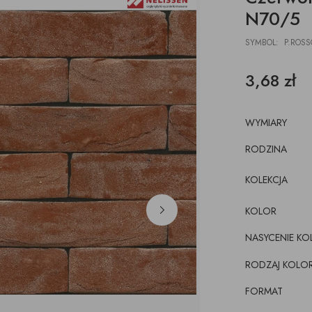
N70/5
SYMBOL: P.ROSS
3,68 zł
WYMIARY
RODZINA
KOLEKCJA
KOLOR
NASYCENIE KO
RODZAJ KOLO
FORMAT