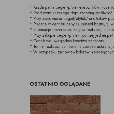
* Każda partia cegieł/płytek/narożników może ró
* Producent zastrzega dopuszczalną możliwość 
* Przy zamówieniu cegieł/płytek/narożników pob
* Podane w cenniku ceny są cenami brutto, tj.
* Informacje techniczne, zdjęcia realizacji, inst
* Przy zakupie cegieł/płytek, poniżej jednej p
* Cennik nie uwzględnia kosztów transportu
* Termin realizacji zamówienia zawsze ustalany je
* W przypadku zamówień kolorów niedostępnych 
OSTATNIO OGLĄDANE