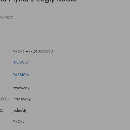
O N70/5
N70/5 +/- 240x70x50
ROSSO
PASSION
czerwony
LORU
intensywny
RU
jednolity
N70/5