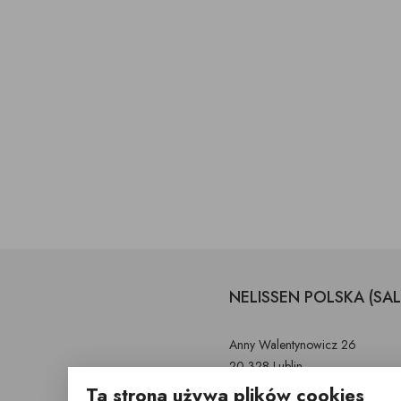
NELISSEN POLSKA (SA
Anny Walentynowicz 26
20-328 Lublin
Ta strona używa plików cookies