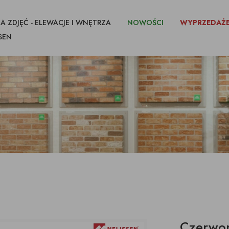
A ZDJĘĆ - ELEWACJE I WNĘTRZA
NOWOŚCI
WYPRZEDAŻ
SEN
CEGŁY I PŁYTKI
IKI CIĘTE Z
FUGI KLEJE
IMPREGNATY
Czerwon