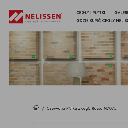
CEGŁY I PŁYTKI
GALERI
GDZIE KUPIĆ CEGŁY NELIS
WSZYSTKIE
PRODUKTY
CEGŁY
PŁYTKI CIĘTE Z CEGŁY
NAROŻN
CEGŁY
Strona główna
/
Czerwona Płytka z cegły Rosso N70/5