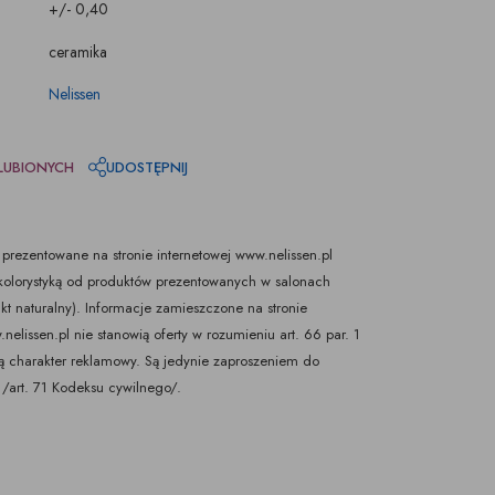
+/- 0,40
ceramika
Nelissen
LUBIONYCH
UDOSTĘPNIJ
prezentowane na stronie internetowej www.nelissen.pl
olorystyką od produktów prezentowanych w salonach
kt naturalny). Informacje zamieszczone na stronie
nelissen.pl nie stanowią oferty w rozumieniu art. 66 par. 1
ają charakter reklamowy. Są jedynie zaproszeniem do
/art. 71 Kodeksu cywilnego/.