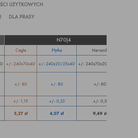
OŚCI UŻYTKOWYCH
R
DLA PRASY
N70|4
Cegła
Płytka
Narożnik
C
50
+/- 240x70x40
+/- 240x20/25x40
+/- 240x70x20/25x40
+/- 2
+/- 80
+/- 80
+/- 80
+/
+/- 1,15
+/- 0,33
+/- 0,5
+/
5,27 zł
4,07 zł
9,49 zł
4,